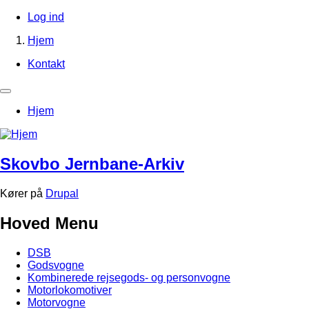
Gå
Log ind
til
Brugerkontomenu
Hjem
hovedindhold
Brødkrumme
Kontakt
Footer-
menu
Primær
Hjem
navigation
Skovbo Jernbane-Arkiv
Kører på
Drupal
Hoved Menu
DSB
Godsvogne
Kombinerede rejsegods- og personvogne
Motorlokomotiver
Motorvogne