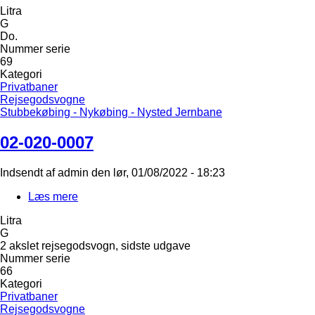
Litra
020-
G
0006
Do.
Nummer serie
69
Kategori
Privatbaner
Rejsegodsvogne
Stubbekøbing - Nykøbing - Nysted Jernbane
02-020-0007
Indsendt af
admin
den
lør, 01/08/2022 - 18:23
Læs mere
om
02-
Litra
020-
G
0007
2 akslet rejsegodsvogn, sidste udgave
Nummer serie
66
Kategori
Privatbaner
Rejsegodsvogne