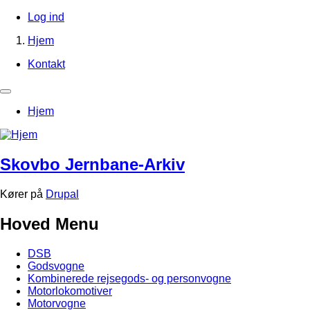
Gå
Log ind
til
Brugerkontomenu
Hjem
hovedindhold
Brødkrumme
Kontakt
Footer-
menu
Primær
Hjem
navigation
Skovbo Jernbane-Arkiv
Kører på
Drupal
Hoved Menu
DSB
Godsvogne
Kombinerede rejsegods- og personvogne
Motorlokomotiver
Motorvogne