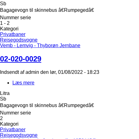
Sb
0030
Bagagevogn til skinnebus â€Rumpegedâ€
Nummer serie
1 - 2
Kategori
Privatbaner
Rejsegodsvogne
Vemb - Lemvig - Thyborøn Jernbane
02-020-0029
Indsendt af
admin
den
lør, 01/08/2022 - 18:23
Læs mere
om
02-
Litra
020-
Sb
0029
Bagagevogn til skinnebus â€Rumpegedâ€
Nummer serie
2
Kategori
Privatbaner
Rejsegodsvogne