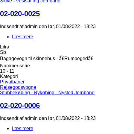
Skive - Vestsalling Jernbane
02-020-0025
Indsendt af
admin
den
lør, 01/08/2022 - 18:23
Læs mere
om
02-
Litra
020-
Sb
0025
Bagagevogn til skinnebus - â€Rumpegedâ€
Nummer serie
10 - 11
Kategori
Privatbaner
Rejsegodsvogne
Stubbekøbing - Nykøbing - Nysted Jernbane
02-020-0006
Indsendt af
admin
den
lør, 01/08/2022 - 18:23
Læs mere
om
02-