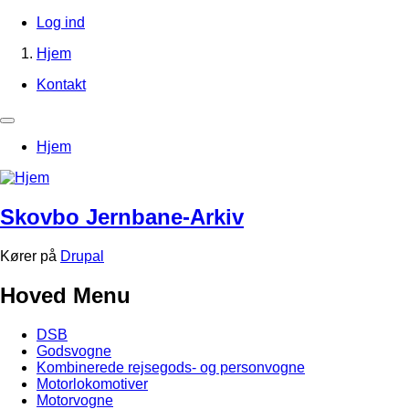
Gå
Log ind
til
Brugerkontomenu
Hjem
hovedindhold
Brødkrumme
Kontakt
Footer-
menu
Primær
Hjem
navigation
Skovbo Jernbane-Arkiv
Kører på
Drupal
Hoved Menu
DSB
Godsvogne
Kombinerede rejsegods- og personvogne
Motorlokomotiver
Motorvogne