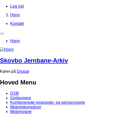
Gå
Log ind
til
Brugerkontomenu
Hjem
hovedindhold
Brødkrumme
Kontakt
Footer-
menu
Primær
Hjem
navigation
Skovbo Jernbane-Arkiv
Kører på
Drupal
Hoved Menu
DSB
Godsvogne
Kombinerede rejsegods- og personvogne
Motorlokomotiver
Motorvogne