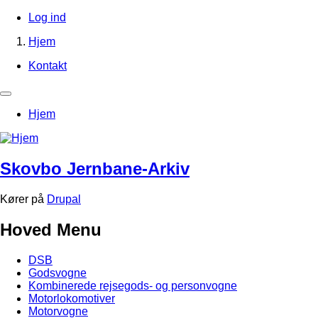
Gå
Log ind
til
Brugerkontomenu
Hjem
hovedindhold
Brødkrumme
Kontakt
Footer-
menu
Primær
Hjem
navigation
Skovbo Jernbane-Arkiv
Kører på
Drupal
Hoved Menu
DSB
Godsvogne
Kombinerede rejsegods- og personvogne
Motorlokomotiver
Motorvogne