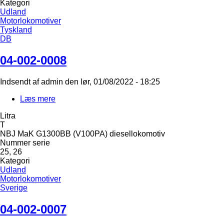
Kategori
0007
Udland
Motorlokomotiver
Tyskland
DB
04-002-0008
Indsendt af
admin
den
lør, 01/08/2022 - 18:25
Læs mere
om
04-
Litra
002-
T
0008
NBJ MaK G1300BB (V100PA) diesellokomotiv
Nummer serie
25, 26
Kategori
Udland
Motorlokomotiver
Sverige
04-002-0007