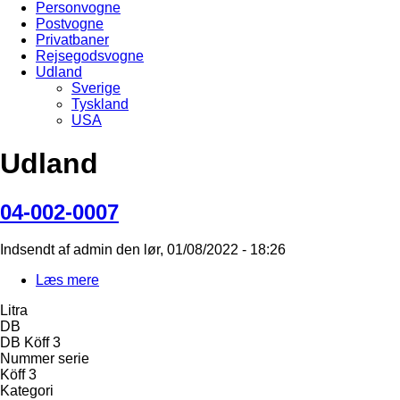
Personvogne
Postvogne
Privatbaner
Rejsegodsvogne
Udland
Sverige
Tyskland
USA
Udland
04-002-0007
Indsendt af
admin
den
lør, 01/08/2022 - 18:26
Læs mere
om
04-
Litra
002-
DB
0007
DB Köff 3
Nummer serie
Köff 3
Kategori