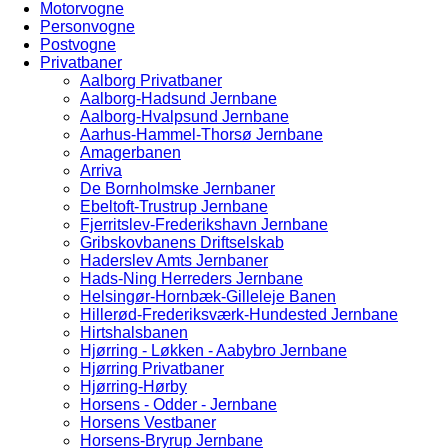
Motorvogne
Personvogne
Postvogne
Privatbaner
Aalborg Privatbaner
Aalborg-Hadsund Jernbane
Aalborg-Hvalpsund Jernbane
Aarhus-Hammel-Thorsø Jernbane
Amagerbanen
Arriva
De Bornholmske Jernbaner
Ebeltoft-Trustrup Jernbane
Fjerritslev-Frederikshavn Jernbane
Gribskovbanens Driftselskab
Haderslev Amts Jernbaner
Hads-Ning Herreders Jernbane
Helsingør-Hornbæk-Gilleleje Banen
Hillerød-Frederiksværk-Hundested Jernbane
Hirtshalsbanen
Hjørring - Løkken - Aabybro Jernbane
Hjørring Privatbaner
Hjørring-Hørby
Horsens - Odder - Jernbane
Horsens Vestbaner
Horsens-Bryrup Jernbane