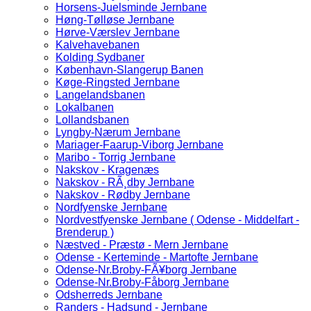
Horsens-Juelsminde Jernbane
Høng-Tølløse Jernbane
Hørve-Værslev Jernbane
Kalvehavebanen
Kolding Sydbaner
København-Slangerup Banen
Køge-Ringsted Jernbane
Langelandsbanen
Lokalbanen
Lollandsbanen
Lyngby-Nærum Jernbane
Mariager-Faarup-Viborg Jernbane
Maribo - Torrig Jernbane
Nakskov - Kragenæs
Nakskov - RÃ¸dby Jernbane
Nakskov - Rødby Jernbane
Nordfyenske Jernbane
Nordvestfyenske Jernbane ( Odense - Middelfart -
Brenderup )
Næstved - Præstø - Mern Jernbane
Odense - Kerteminde - Martofte Jernbane
Odense-Nr.Broby-FÃ¥borg Jernbane
Odense-Nr.Broby-Fåborg Jernbane
Odsherreds Jernbane
Randers - Hadsund - Jernbane