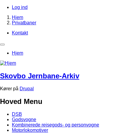
Gå
Log ind
til
Brugerkontomenu
Hjem
hovedindhold
Privatbaner
Brødkrumme
Kontakt
Footer-
menu
Primær
Hjem
navigation
Skovbo Jernbane-Arkiv
Kører på
Drupal
Hoved Menu
DSB
Godsvogne
Kombinerede rejsegods- og personvogne
Motorlokomotiver