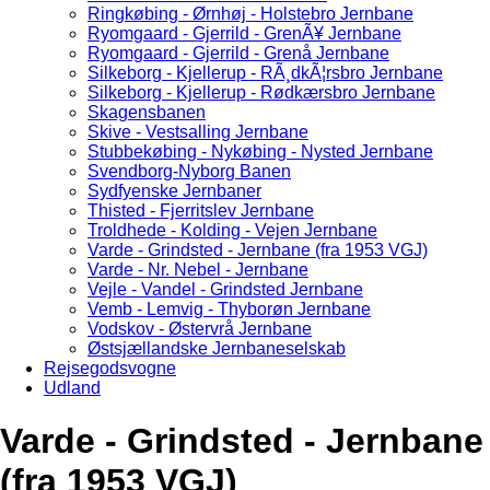
Ringkøbing - Ørnhøj - Holstebro Jernbane
Ryomgaard - Gjerrild - GrenÃ¥ Jernbane
Ryomgaard - Gjerrild - Grenå Jernbane
Silkeborg - Kjellerup - RÃ¸dkÃ¦rsbro Jernbane
Silkeborg - Kjellerup - Rødkærsbro Jernbane
Skagensbanen
Skive - Vestsalling Jernbane
Stubbekøbing - Nykøbing - Nysted Jernbane
Svendborg-Nyborg Banen
Sydfyenske Jernbaner
Thisted - Fjerritslev Jernbane
Troldhede - Kolding - Vejen Jernbane
Varde - Grindsted - Jernbane (fra 1953 VGJ)
Varde - Nr. Nebel - Jernbane
Vejle - Vandel - Grindsted Jernbane
Vemb - Lemvig - Thyborøn Jernbane
Vodskov - Østervrå Jernbane
Østsjællandske Jernbaneselskab
Rejsegodsvogne
Udland
Varde - Grindsted - Jernbane
(fra 1953 VGJ)