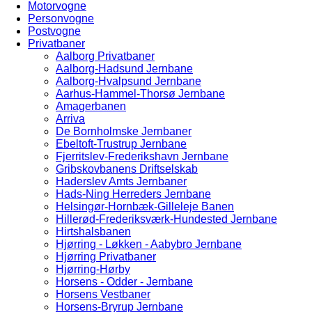
Motorvogne
Personvogne
Postvogne
Privatbaner
Aalborg Privatbaner
Aalborg-Hadsund Jernbane
Aalborg-Hvalpsund Jernbane
Aarhus-Hammel-Thorsø Jernbane
Amagerbanen
Arriva
De Bornholmske Jernbaner
Ebeltoft-Trustrup Jernbane
Fjerritslev-Frederikshavn Jernbane
Gribskovbanens Driftselskab
Haderslev Amts Jernbaner
Hads-Ning Herreders Jernbane
Helsingør-Hornbæk-Gilleleje Banen
Hillerød-Frederiksværk-Hundested Jernbane
Hirtshalsbanen
Hjørring - Løkken - Aabybro Jernbane
Hjørring Privatbaner
Hjørring-Hørby
Horsens - Odder - Jernbane
Horsens Vestbaner
Horsens-Bryrup Jernbane