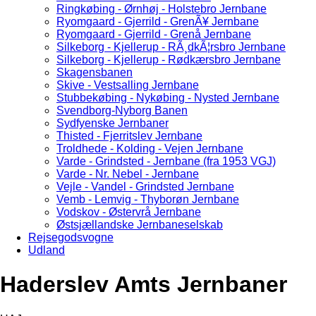
Ringkøbing - Ørnhøj - Holstebro Jernbane
Ryomgaard - Gjerrild - GrenÃ¥ Jernbane
Ryomgaard - Gjerrild - Grenå Jernbane
Silkeborg - Kjellerup - RÃ¸dkÃ¦rsbro Jernbane
Silkeborg - Kjellerup - Rødkærsbro Jernbane
Skagensbanen
Skive - Vestsalling Jernbane
Stubbekøbing - Nykøbing - Nysted Jernbane
Svendborg-Nyborg Banen
Sydfyenske Jernbaner
Thisted - Fjerritslev Jernbane
Troldhede - Kolding - Vejen Jernbane
Varde - Grindsted - Jernbane (fra 1953 VGJ)
Varde - Nr. Nebel - Jernbane
Vejle - Vandel - Grindsted Jernbane
Vemb - Lemvig - Thyborøn Jernbane
Vodskov - Østervrå Jernbane
Østsjællandske Jernbaneselskab
Rejsegodsvogne
Udland
Haderslev Amts Jernbaner