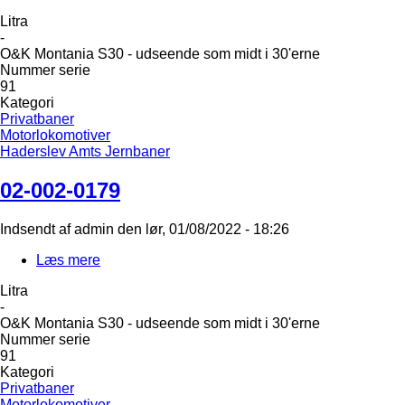
02-
Litra
002-
-
0179
O&K Montania S30 - udseende som midt i 30'erne
Nummer serie
91
Kategori
Privatbaner
Motorlokomotiver
Haderslev Amts Jernbaner
02-002-0179
Indsendt af
admin
den
lør, 01/08/2022 - 18:26
Læs mere
om
02-
Litra
002-
-
0179
O&K Montania S30 - udseende som midt i 30'erne
Nummer serie
91
Kategori
Privatbaner
Motorlokomotiver