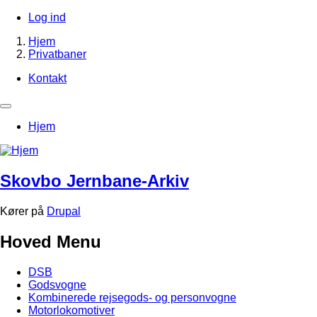
Gå
Log ind
til
Brugerkontomenu
Hjem
hovedindhold
Privatbaner
Brødkrumme
Kontakt
Footer-
menu
Primær
Hjem
navigation
Skovbo Jernbane-Arkiv
Kører på
Drupal
Hoved Menu
DSB
Godsvogne
Kombinerede rejsegods- og personvogne
Motorlokomotiver