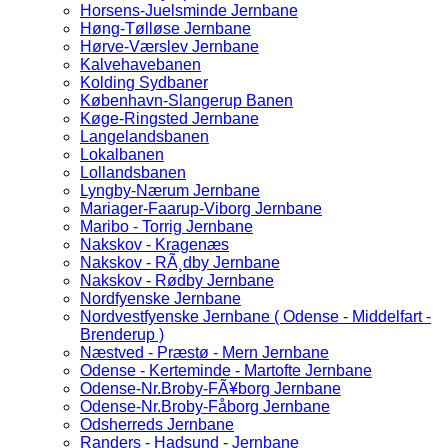
Horsens-Juelsminde Jernbane
Høng-Tølløse Jernbane
Hørve-Værslev Jernbane
Kalvehavebanen
Kolding Sydbaner
København-Slangerup Banen
Køge-Ringsted Jernbane
Langelandsbanen
Lokalbanen
Lollandsbanen
Lyngby-Nærum Jernbane
Mariager-Faarup-Viborg Jernbane
Maribo - Torrig Jernbane
Nakskov - Kragenæs
Nakskov - RÃ¸dby Jernbane
Nakskov - Rødby Jernbane
Nordfyenske Jernbane
Nordvestfyenske Jernbane ( Odense - Middelfart -
Brenderup )
Næstved - Præstø - Mern Jernbane
Odense - Kerteminde - Martofte Jernbane
Odense-Nr.Broby-FÃ¥borg Jernbane
Odense-Nr.Broby-Fåborg Jernbane
Odsherreds Jernbane
Randers - Hadsund - Jernbane