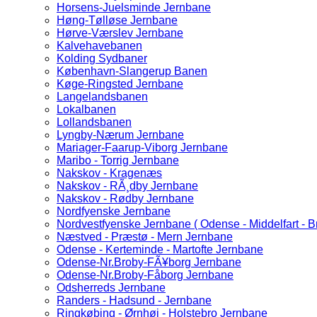
Horsens-Juelsminde Jernbane
Høng-Tølløse Jernbane
Hørve-Værslev Jernbane
Kalvehavebanen
Kolding Sydbaner
København-Slangerup Banen
Køge-Ringsted Jernbane
Langelandsbanen
Lokalbanen
Lollandsbanen
Lyngby-Nærum Jernbane
Mariager-Faarup-Viborg Jernbane
Maribo - Torrig Jernbane
Nakskov - Kragenæs
Nakskov - RÃ¸dby Jernbane
Nakskov - Rødby Jernbane
Nordfyenske Jernbane
Nordvestfyenske Jernbane ( Odense - Middelfart - B
Næstved - Præstø - Mern Jernbane
Odense - Kerteminde - Martofte Jernbane
Odense-Nr.Broby-FÃ¥borg Jernbane
Odense-Nr.Broby-Fåborg Jernbane
Odsherreds Jernbane
Randers - Hadsund - Jernbane
Ringkøbing - Ørnhøj - Holstebro Jernbane