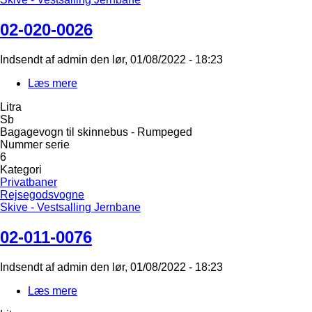
02-020-0026
Indsendt af
admin
den
lør, 01/08/2022 - 18:23
Læs mere
om
02-
Litra
020-
Sb
0026
Bagagevogn til skinnebus - Rumpeged
Nummer serie
6
Kategori
Privatbaner
Rejsegodsvogne
Skive - Vestsalling Jernbane
02-011-0076
Indsendt af
admin
den
lør, 01/08/2022 - 18:23
Læs mere
om
02-