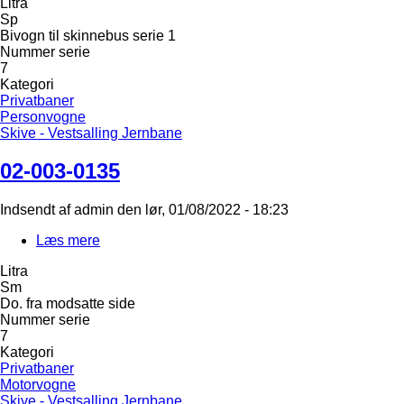
Litra
011-
Sp
0076
Bivogn til skinnebus serie 1
Nummer serie
7
Kategori
Privatbaner
Personvogne
Skive - Vestsalling Jernbane
02-003-0135
Indsendt af
admin
den
lør, 01/08/2022 - 18:23
Læs mere
om
02-
Litra
003-
Sm
0135
Do. fra modsatte side
Nummer serie
7
Kategori
Privatbaner
Motorvogne
Skive - Vestsalling Jernbane