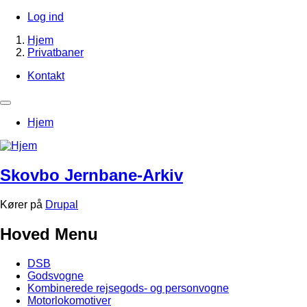
Gå
Log ind
til
Brugerkontomenu
Hjem
hovedindhold
Privatbaner
Brødkrumme
Kontakt
Footer-
menu
Primær
Hjem
navigation
Skovbo Jernbane-Arkiv
Kører på
Drupal
Hoved Menu
DSB
Godsvogne
Kombinerede rejsegods- og personvogne
Motorlokomotiver