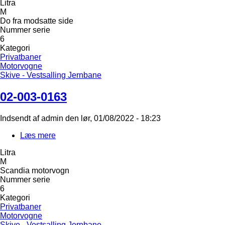
Litra
003-
M
0163
Do fra modsatte side
Nummer serie
6
Kategori
Privatbaner
Motorvogne
Skive - Vestsalling Jernbane
02-003-0163
Indsendt af
admin
den
lør, 01/08/2022 - 18:23
Læs mere
om
02-
Litra
003-
M
0163
Scandia motorvogn
Nummer serie
6
Kategori
Privatbaner
Motorvogne
Skive - Vestsalling Jernbane