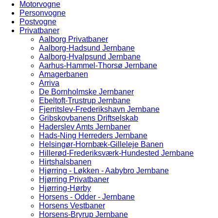
Motorvogne
Personvogne
Postvogne
Privatbaner
Aalborg Privatbaner
Aalborg-Hadsund Jernbane
Aalborg-Hvalpsund Jernbane
Aarhus-Hammel-Thorsø Jernbane
Amagerbanen
Arriva
De Bornholmske Jernbaner
Ebeltoft-Trustrup Jernbane
Fjerritslev-Frederikshavn Jernbane
Gribskovbanens Driftselskab
Haderslev Amts Jernbaner
Hads-Ning Herreders Jernbane
Helsingør-Hornbæk-Gilleleje Banen
Hillerød-Frederiksværk-Hundested Jernbane
Hirtshalsbanen
Hjørring - Løkken - Aabybro Jernbane
Hjørring Privatbaner
Hjørring-Hørby
Horsens - Odder - Jernbane
Horsens Vestbaner
Horsens-Bryrup Jernbane