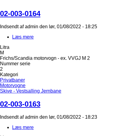
02-003-0164
Indsendt af
admin
den
lør, 01/08/2022 - 18:25
Læs mere
om
02-
Litra
003-
M
0164
Frichs/Scandia motorvogn - ex. VVGJ M 2
Nummer serie
2
Kategori
Privatbaner
Motorvogne
Skive - Vestsalling Jernbane
02-003-0163
Indsendt af
admin
den
lør, 01/08/2022 - 18:23
Læs mere
om
02-