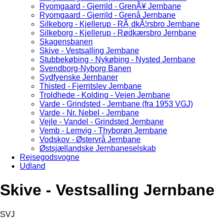
Ryomgaard - Gjerrild - GrenÃ¥ Jernbane
Ryomgaard - Gjerrild - Grenå Jernbane
Silkeborg - Kjellerup - RÃ¸dkÃ¦rsbro Jernbane
Silkeborg - Kjellerup - Rødkærsbro Jernbane
Skagensbanen
Skive - Vestsalling Jernbane
Stubbekøbing - Nykøbing - Nysted Jernbane
Svendborg-Nyborg Banen
Sydfyenske Jernbaner
Thisted - Fjerritslev Jernbane
Troldhede - Kolding - Vejen Jernbane
Varde - Grindsted - Jernbane (fra 1953 VGJ)
Varde - Nr. Nebel - Jernbane
Vejle - Vandel - Grindsted Jernbane
Vemb - Lemvig - Thyborøn Jernbane
Vodskov - Østervrå Jernbane
Østsjællandske Jernbaneselskab
Rejsegodsvogne
Udland
Skive - Vestsalling Jernbane
SVJ