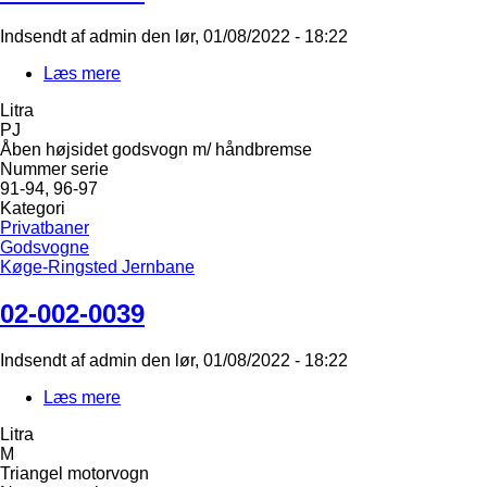
Indsendt af
admin
den
lør, 01/08/2022 - 18:22
Læs mere
om
02-
Litra
032-
PJ
0024
Åben højsidet godsvogn m/ håndbremse
Nummer serie
91-94, 96-97
Kategori
Privatbaner
Godsvogne
Køge-Ringsted Jernbane
02-002-0039
Indsendt af
admin
den
lør, 01/08/2022 - 18:22
Læs mere
om
02-
Litra
002-
M
0039
Triangel motorvogn