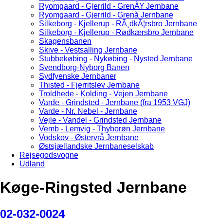
Ryomgaard - Gjerrild - GrenÃ¥ Jernbane
Ryomgaard - Gjerrild - Grenå Jernbane
Silkeborg - Kjellerup - RÃ¸dkÃ¦rsbro Jernbane
Silkeborg - Kjellerup - Rødkærsbro Jernbane
Skagensbanen
Skive - Vestsalling Jernbane
Stubbekøbing - Nykøbing - Nysted Jernbane
Svendborg-Nyborg Banen
Sydfyenske Jernbaner
Thisted - Fjerritslev Jernbane
Troldhede - Kolding - Vejen Jernbane
Varde - Grindsted - Jernbane (fra 1953 VGJ)
Varde - Nr. Nebel - Jernbane
Vejle - Vandel - Grindsted Jernbane
Vemb - Lemvig - Thyborøn Jernbane
Vodskov - Østervrå Jernbane
Østsjællandske Jernbaneselskab
Rejsegodsvogne
Udland
Køge-Ringsted Jernbane
02-032-0024