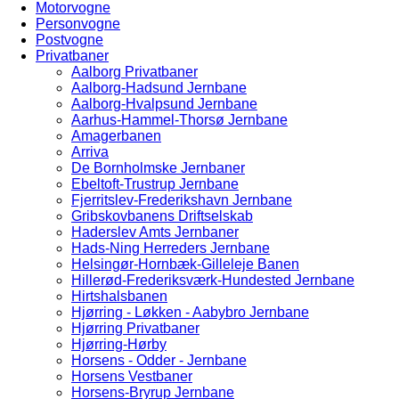
Motorvogne
Personvogne
Postvogne
Privatbaner
Aalborg Privatbaner
Aalborg-Hadsund Jernbane
Aalborg-Hvalpsund Jernbane
Aarhus-Hammel-Thorsø Jernbane
Amagerbanen
Arriva
De Bornholmske Jernbaner
Ebeltoft-Trustrup Jernbane
Fjerritslev-Frederikshavn Jernbane
Gribskovbanens Driftselskab
Haderslev Amts Jernbaner
Hads-Ning Herreders Jernbane
Helsingør-Hornbæk-Gilleleje Banen
Hillerød-Frederiksværk-Hundested Jernbane
Hirtshalsbanen
Hjørring - Løkken - Aabybro Jernbane
Hjørring Privatbaner
Hjørring-Hørby
Horsens - Odder - Jernbane
Horsens Vestbaner
Horsens-Bryrup Jernbane