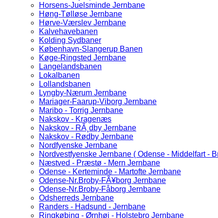
Horsens-Juelsminde Jernbane
Høng-Tølløse Jernbane
Hørve-Værslev Jernbane
Kalvehavebanen
Kolding Sydbaner
København-Slangerup Banen
Køge-Ringsted Jernbane
Langelandsbanen
Lokalbanen
Lollandsbanen
Lyngby-Nærum Jernbane
Mariager-Faarup-Viborg Jernbane
Maribo - Torrig Jernbane
Nakskov - Kragenæs
Nakskov - RÃ¸dby Jernbane
Nakskov - Rødby Jernbane
Nordfyenske Jernbane
Nordvestfyenske Jernbane ( Odense - Middelfart - B
Næstved - Præstø - Mern Jernbane
Odense - Kerteminde - Martofte Jernbane
Odense-Nr.Broby-FÃ¥borg Jernbane
Odense-Nr.Broby-Fåborg Jernbane
Odsherreds Jernbane
Randers - Hadsund - Jernbane
Ringkøbing - Ørnhøj - Holstebro Jernbane