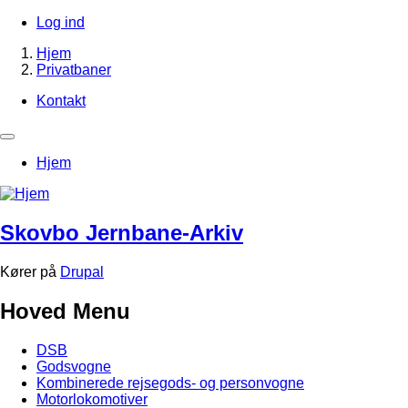
Gå
Log ind
til
Brugerkontomenu
Hjem
hovedindhold
Privatbaner
Brødkrumme
Kontakt
Footer-
menu
Primær
Hjem
navigation
Skovbo Jernbane-Arkiv
Kører på
Drupal
Hoved Menu
DSB
Godsvogne
Kombinerede rejsegods- og personvogne
Motorlokomotiver