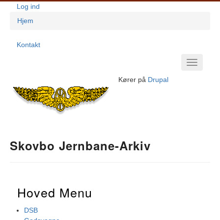
Gå
Log ind
Brugerkontomenu
til
Hjem
hovedindhold
Brødkrumme
Kontakt
Footer-
Primær
Menu
Navigation
Kører på
Drupal
Skovbo Jernbane-Arkiv
Hoved Menu
DSB