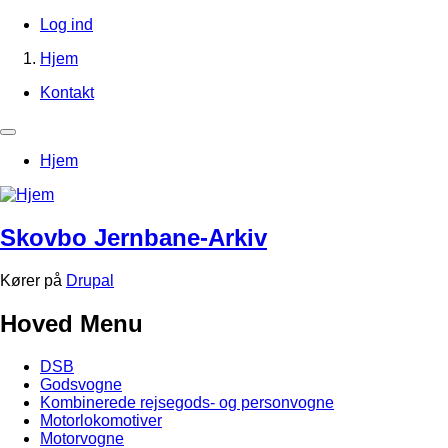
Gå
Log ind
til
Brugerkontomenu
Hjem
hovedindhold
Brødkrumme
Kontakt
Footer-
menu
Primær
Hjem
navigation
Skovbo Jernbane-Arkiv
Kører på
Drupal
Hoved Menu
DSB
Godsvogne
Kombinerede rejsegods- og personvogne
Motorlokomotiver
Motorvogne